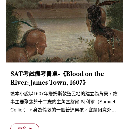
SAT考試備考書單-《Blood on the
River: James Town, 1607》
這本小說以1607年詹姆斯敦殖民地的建立為背景，故
事主要聚焦於十二歲的主角塞繆爾·柯利爾（Samuel
Collier）。身為倫敦的一個普通男孩，塞繆爾意外成
為了約翰·史密斯船長的侍從，隨同他參與了前往新世
界的遠征。
更多