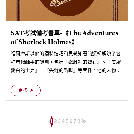
SAT考試備考書單-《The Adventures
of Sherlock Holmes》
福爾摩斯以他的獨特技巧和見微知著的邏輯解決了各
種看似棘手的謎團，包括『鵝肚裡的寶石』、『皮膚
變白的士兵』、『失蹤的新郎』等案件。他的人物形
象和這些故事成為了偵探小說的經典，影響了許多後
世偵探作家和作品。
更多
1
2
3
4
5
6
7
8
9