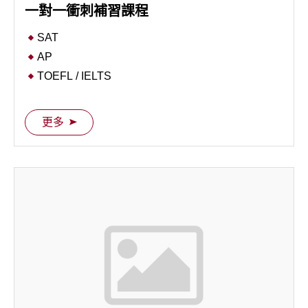
一對一衝刺補習課程
SAT
AP
TOEFL / IELTS
Competition Prep
Art Portfolio
更多
Personal Research / Project