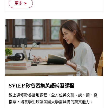
實戰真題，進一步剖析閱讀盲點和複雜語法，以及正
更多
確解題邏輯技巧應用；適合已具備 SAT 基礎或通過檢
SAT Boot Camp 考前黑馬營
測的學生。
官方真題計時模擬考+名校師資檢討錯題；適合已完
成 SAT 進階課程或需要考前衝刺的學生。
SVIEP 矽谷密集英語補習課程
線上選修矽谷當地課程，全方位英文聽、說、讀、寫
指導，培養學生攻讀美國大學需具備的英文能力。