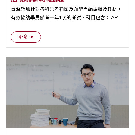
資深教師針對各科常考範圍及題型自編課綱及教材，
有效協助學員備考一年1次的考試，科目包含： AP
Literature 經典文學概覽
Calculus AB/BC、AP Statistics、AP Physics、AP
Economics等。
不定期開課的英文閱讀班，培養基礎閱讀能力及單字
更多
量、認識經典名著。
Pre-College 大學先修課程
針對高三學生補強人文思想、口語表達、邏輯分析、
論文寫作等環節，預先適應美國大一各科系必修的通
識歷史和寫作課程。