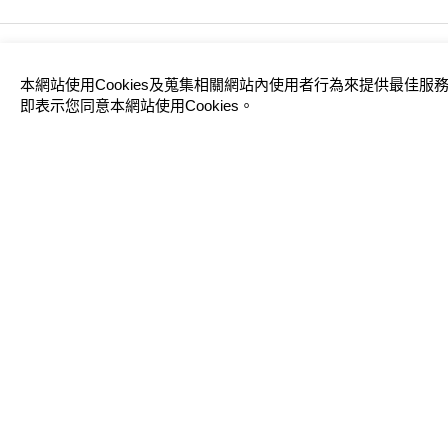
本網站使用Cookies及蒐集相關網站內使用者行為來提供最佳
(04)2326-6908
關於
即表示您同意本網站使用Cookies。
台中市南屯區文心路一段378號16F-1
聯絡
© 2026 TopScore 擁有專業的留學顧問團隊，協助學
人、改變自我、影響社會，以在未來具備競爭力和內涵，而非只將大學錄取作為
使用條款
隱私權政策
Designed by
GTMC
Taiwan Products
B2BManufactures
Mar