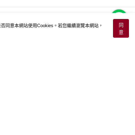
同
否同意本網站使用Cookies。若您繼續瀏覽本網站，
部落格
留學最新消息
教學成果
意
關
顧問專欄 / 升學資訊
大學申請榜
關
課程 / 講座 / 活動記錄
SAT 高分榜
享
學員感謝信
源
程，皆是為了激發、強化學員全方位終身學習的內在動力，實踐關懷他