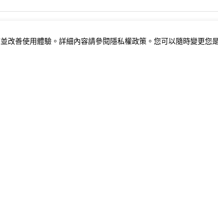
服務並改善使用體驗。詳細內容請參閱
隱私權政策
。您可以隨時變更您是
我們
留學服務
留學
我們
Core 美國留學考試課程
學校相
Compass 客製美國留學規劃
考試相
Mentor 海外留學代辦
經驗分
網站資
員從一對一指導到核心小組課程，我們所堅持的教學路線與特別設計的課
最終目標。. All Rights Reserved.
ket Prospects