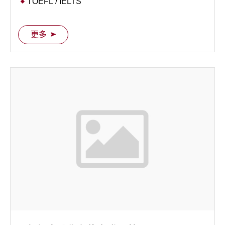
TOEFL / IELTS
Competition Prep
Art Portfolio
更多
Personal Research / Project