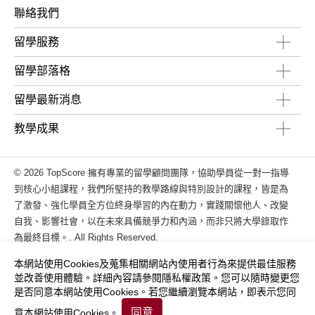
聯絡我們
留學服務
留學部落格
留學最新消息
教學成果
© 2026 TopScore 擁有專業的留學顧問團隊，協助學員從一對一指導
到核心小組課程，我們所堅持的教學路線與特別設計的課程，皆是為
了激發、強化學員全方位終身學習的內在動力，實踐關懷他人、改變
自我、影響社會，以在未來具備競爭力和內涵，而非只將大學錄取作
為最終目標。. All Rights Reserved.
使用條款
隱私權政策
本網站使用Cookies及蒐集相關網站內使用者行為來提供最佳服務
Designed by
GTMC
Taiwan Products
B2BManufactures
並改善使用體驗。詳細內容請參閱
隱私權政策
。您可以隨時變更您
Market Prospects
是否同意本網站使用Cookies。若您繼續瀏覽本網站，即表示您同
同意
意本網站使用Cookies。