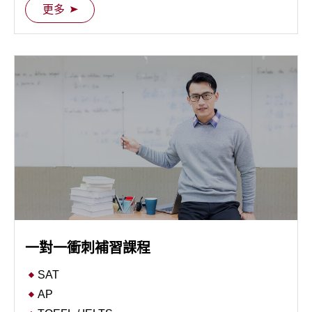
實戰真題，進一步剖析閱讀盲點和複雜語法，以及正
更多
確解題邏輯技巧應用；適合已具備 SAT 基礎或通過檢
SAT Boot Camp 考前黑馬營
測的學生。
官方真題計時模擬考+名校師資檢討錯題；適合已完
成 SAT 進階課程或需要考前衝刺的學生。
一對一衝刺補習課程
SAT
AP