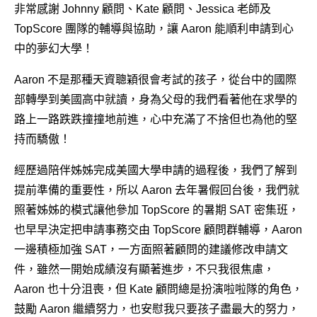
大學申請榜
非常感謝 Johnny 顧問、Kate 顧問、Jessica 老師及
TopScore 團隊的輔導與協助，讓 Aaron 能順利申請到心
SAT 高分榜
中的夢幻大學！
學員感謝信
Aaron 不是那種天資聰穎很會考試的孩子，從台中的國際
部轉學到美國高中就讀，身為父母的我們看著他在求學的
聯絡我們
路上一路跌跌撞撞地前進，心中充滿了不捨但也為他的堅
持而驕傲！
經歷過陪伴姊姊完成美國大學申請的過程後，我們了解到
提前準備的重要性，所以 Aaron 去年暑假回台後，我們就
照著姊姊的模式讓他參加 TopScore 的暑期 SAT 密集班，
也早早決定把申請事務交由 TopScore 顧問群輔導，Aaron
一邊積極加強 SAT，一方面照著顧問的建議修改申請文
件，雖然一開始成績沒有顯著進步，不只我很焦慮，
Aaron 也十分沮喪，但 Kate 顧問總是扮演啦啦隊的角色，
鼓勵 Aaron 繼續努力，也安慰我只要孩子盡最大的努力，