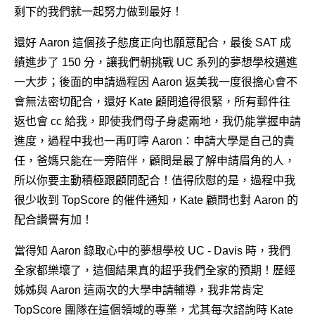
剩下的我們就一起努力做到最好！
還好 Aaron 這個孩子態度正向也願意配合，最後 SAT 成
績進步了 150 分，讓我們朝挑戰 UC 系列的夢想學校邁進
一大步；後面的申請過程因 Aaron 返美我一度很擔心會不
會無法密切配合，還好 Kate 顧問追得很緊，所有郵件往
返也會 cc 給我，即使我們母子身處兩地，我仍能掌握申請
進度，過程中我也一再叮嚀 Aaron：申請大學是自己的責
任，爸媽只能在一旁陪伴，顧問是最了解申請眉角的人，
所以你要主動積極跟顧問配合！值得欣慰的是，過程中我
很少收到 TopScore 的催件通知，Kate 顧問也對 Aaron 的
配合讚譽有加！
當得知 Aaron 錄取心中的夢想學校 UC - Davis 時，我們
全家都樂壞了，這個結果真的超乎我們全家的預期！歷經
姊姊與 Aaron 這兩次的大學申請輔導，我非常肯定
TopScore 團隊在這個領域的專業，尤其每次諮詢時 Kate