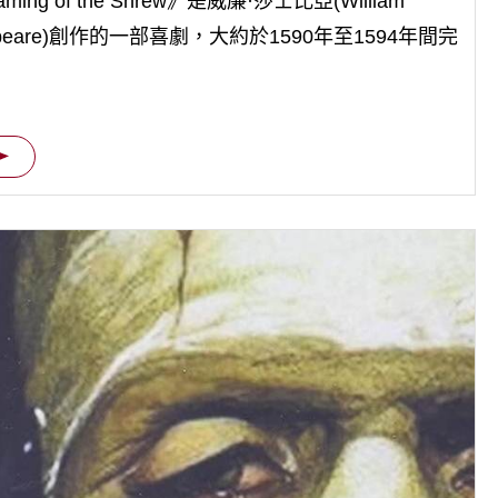
aming of the Shrew》是威廉·莎士比亞(William
speare)創作的一部喜劇，大約於1590年至1594年間完