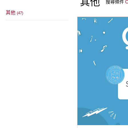
其他
搜尋條件
C
教學成果
其他
(47)
聯絡我們