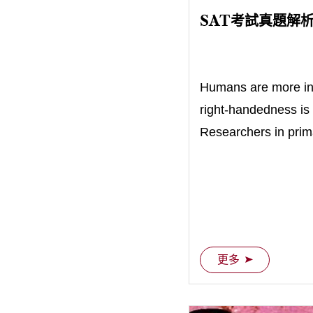
SAT考試真題解析 
Humans are more incl
right-handedness is
Researchers in prima
this tendency extend
更多