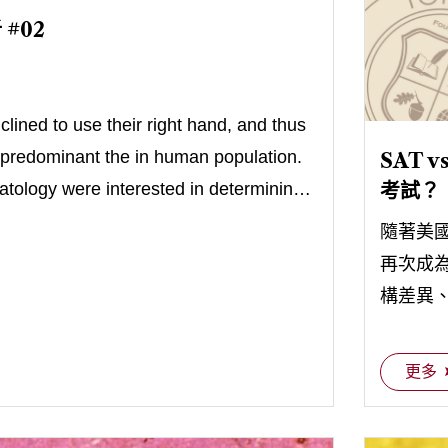
#02
ined to use their right hand, and thus
 predominant the in human population.
SAT 
tology were interested in determining if
考試？
s to all primates.
隨著美國
再次成為
構差異
種考試
更多