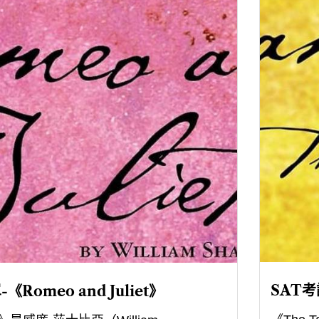
SAT考
Romeo and Juliet》