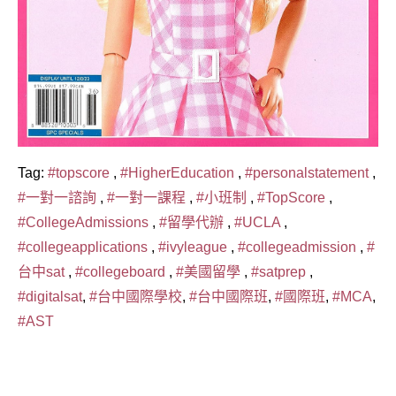
Tag:
#topscore
,
#HigherEducation
,
#personalstatement
,
#一對一諮詢
,
#一對一課程
,
#小班制
,
#TopScore
,
#CollegeAdmissions
,
#留學代辦
,
#UCLA
,
#collegeapplications
,
#ivyleague
,
#collegeadmission
,
#
台中sat
,
#collegeboard
,
#美國留學
,
#satprep
,
#digitalsat
,
#台中國際學校
,
#台中國際班
,
#國際班
,
#MCA
,
#AST