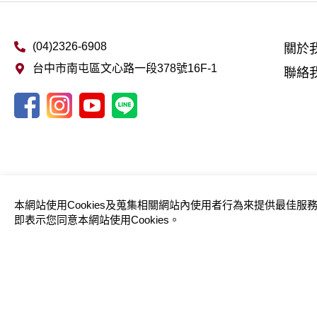
(04)2326-6908
關於
台中市南屯區文心路一段378號16F-1
聯絡
本網站使用Cookies及蒐集相關網站內使用者行為來提供最佳
即表示您同意本網站使用Cookies。
© 2026 TopScore 擁有專業的留學顧問團隊，協助學
人、改變自我、影響社會，以在未來具備競爭力和內涵，而非只將大學錄取作為
使用條款
隱私權政策
Designed by
GTMC
Taiwan Products
B2BManufactures
Mar