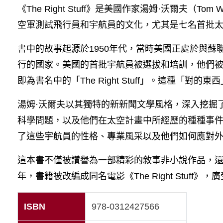
《The Right Stuff》是美國作家湯姆·沃爾夫（T
考試相關
空軍測試飛行員和宇航員的文化，尤其是七名首批太空飛行員
書中的故事起源於1950年代，當時美國正處於與
經驗分享
行的國家。美國的首批宇航員被選拔和培訓，他們
即為書名中的「The Right Stuff」。這種「對
網站資源
湯姆·沃爾夫以其獨特的新新聞文學風格，深入挖掘
留學最新消息
科學問題，以及他們在太空計畫中所經歷的種種事件
了這些宇航員的性格、專業風采以及他們如何應對
教學成果
這本書不僅被讚譽為一部精彩的敘事非小說作品，還
聯絡我們
年，書籍被改編成同名電影《The Right Stuff》，
ISBN
978-0312427566