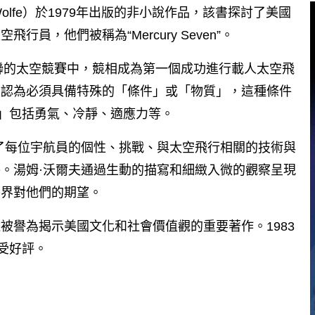
om Wolfe）於1979年出版的非小說作品，該書探討了美國
，他們被稱為“Mercury Seven”。
蘇聯的太空競賽中，競相成為第一個成功進行載人太空飛
被認為必須具備特殊的「條件」或「物質」，這種條件
的東西」包括勇氣、冷靜、適應力等。
了每位宇航員的個性、挑戰、與太空飛行相關的技術與
。湯姆·沃爾夫通過生動的描寫和細緻入微的觀察呈現
外界對他們的期望。
被譽為揭示美國文化和社會價值觀的重要著作。1983
廣受好評。