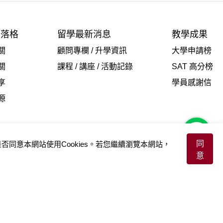
部落格
留學最新消息
教學成果
關
顧問專欄 / 升學資訊
大學申請榜
關
課程 / 講座 / 活動記錄
SAT 高分榜
享
學員感謝信
源
同
否同意本網站使用Cookies。若您繼續瀏覽本網站，
意
程，皆是為了激發、強化學員全方位終身學習的內在動力，實踐關懷他