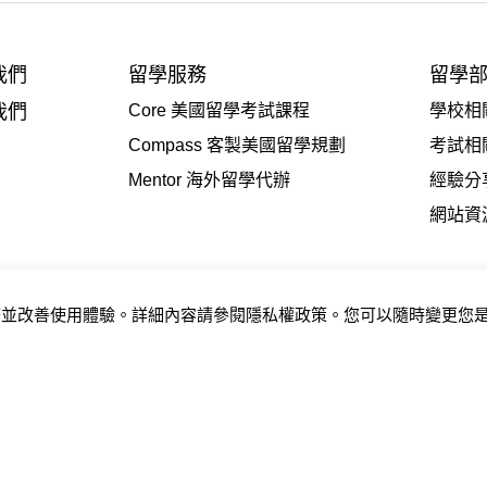
我們
留學服務
留學
我們
Core 美國留學考試課程
學校相
Compass 客製美國留學規劃
考試相
Mentor 海外留學代辦
經驗分
網站資
服務並改善使用體驗。詳細內容請參閱
隱私權政策
。您可以隨時變更您是
員從一對一指導到核心小組課程，我們所堅持的教學路線與特別設計的課
最終目標。. All Rights Reserved.
ket Prospects