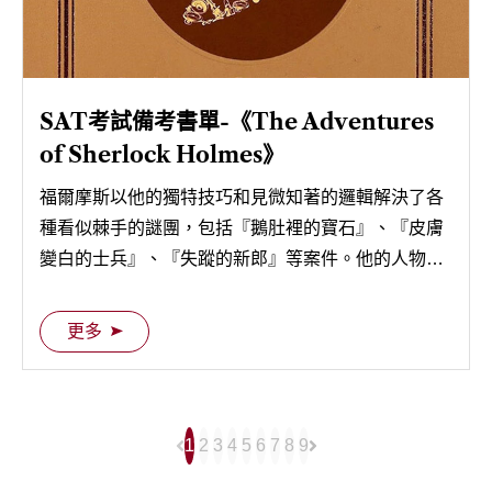
SAT考試備考書單-《The Adventures
of Sherlock Holmes》
福爾摩斯以他的獨特技巧和見微知著的邏輯解決了各
種看似棘手的謎團，包括『鵝肚裡的寶石』、『皮膚
變白的士兵』、『失蹤的新郎』等案件。他的人物形
象和這些故事成為了偵探小說的經典，影響了許多後
世偵探作家和作品。
更多
1
2
3
4
5
6
7
8
9