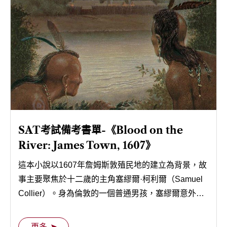
SAT考試備考書單-《Blood on the
River: James Town, 1607》
這本小說以1607年詹姆斯敦殖民地的建立為背景，故
事主要聚焦於十二歲的主角塞繆爾·柯利爾（Samuel
Collier）。身為倫敦的一個普通男孩，塞繆爾意外成
為了約翰·史密斯船長的侍從，隨同他參與了前往新世
界的遠征。
更多