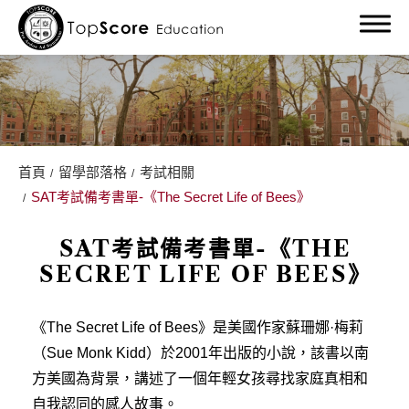
首頁
留學部落格
考試相關
關於我們
SAT考試備考書單-《The Secret Life of Bees》
留學服務
SAT考試備考書單-《THE
SECRET LIFE OF BEES》
留學部落格
學校相關
《The Secret Life of Bees》是美國作家蘇珊娜·梅莉
（Sue Monk Kidd）於2001年出版的小說，該書以南
考試相關
方美國為背景，講述了一個年輕女孩尋找家庭真相和
自我認同的感人故事。
經驗分享