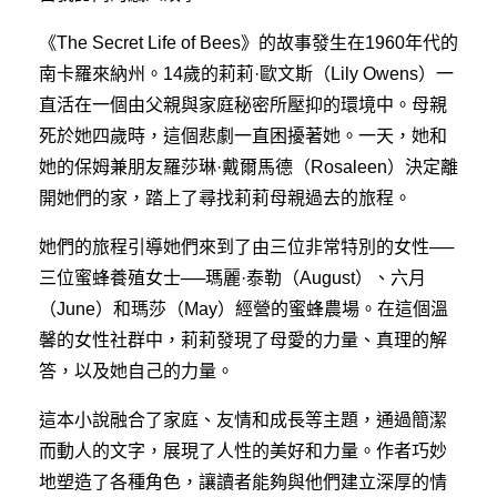
《The Secret Life of Bees》的故事發生在1960年代的
網站資源
南卡羅來納州。14歲的莉莉·歐文斯（Lily Owens）一
直活在一個由父親與家庭秘密所壓抑的環境中。母親
留學最新消息
死於她四歲時，這個悲劇一直困擾著她。一天，她和
教學成果
她的保姆兼朋友羅莎琳·戴爾馬德（Rosaleen）決定離
開她們的家，踏上了尋找莉莉母親過去的旅程。
聯絡我們
她們的旅程引導她們來到了由三位非常特別的女性──
三位蜜蜂養殖女士──瑪麗·泰勒（August）、六月
（June）和瑪莎（May）經營的蜜蜂農場。在這個溫
馨的女性社群中，莉莉發現了母愛的力量、真理的解
答，以及她自己的力量。
這本小說融合了家庭、友情和成長等主題，通過簡潔
而動人的文字，展現了人性的美好和力量。作者巧妙
地塑造了各種角色，讓讀者能夠與他們建立深厚的情