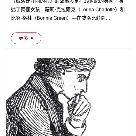
《威洛比莊園的狼》的故事設定在19世紀的英國，講
述了兩個女孩—蘿莉·克拉爾克（Lorina Charlotte）和
比努·格林（Bonnie Green）—在威洛比莊園
（Willoughby Chase）展開的冒險故事。
更多