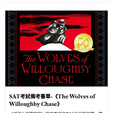
SAT考試備考書單-《The Wolves of
Willoughby Chase》