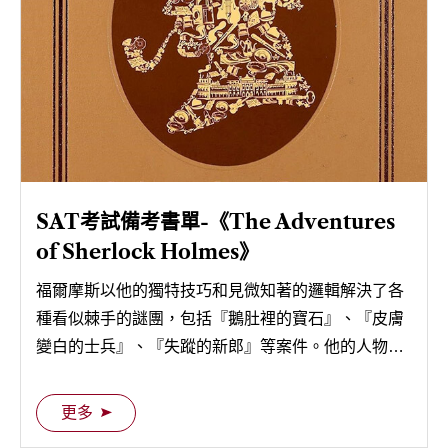
SAT考試備考書單-《The Adventures
of Sherlock Holmes》
福爾摩斯以他的獨特技巧和見微知著的邏輯解決了各
種看似棘手的謎團，包括『鵝肚裡的寶石』、『皮膚
變白的士兵』、『失蹤的新郎』等案件。他的人物形
象和這些故事成為了偵探小說的經典，影響了許多後
世偵探作家和作品。
更多